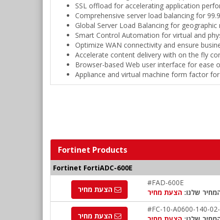
SSL offload for accelerating application perf
Comprehensive server load balancing for 99.
Global Server Load Balancing for geographic r
Smart Control Automation for virtual and phys
Optimize WAN connectivity and ensure busines
Accelerate content delivery with on the fly c
Browser-based Web user interface for ease
Appliance and virtual machine form factor for 
Fortinet Products
Fortinet FortiADC-600E
#FAD-600E
הצעת מחיר
מחיר שלנו:
הצעת מחיר
#FC-10-A0600-140-02
הצעת מחיר
מחיר שלנו:
הצעת מחיר