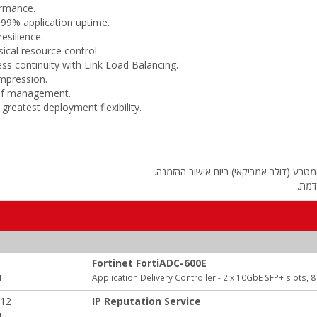
ormance.
999% application uptime.
esilience.
ical resource control.
s continuity with Link Load Balancing.
ompression.
 of management.
greatest deployment flexibility.
טבע (דולר אמריקאי) ביום אישור ההזמנה.
דמת.
Fortinet FortiADC-600E
ה
Application Delivery Controller - 2 x 10GbE SFP+ slots,
-12
IP Reputation Service
ה