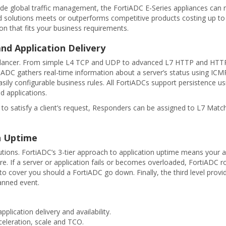
rade global traffic management, the FortiADC E-Series appliances ca
ed solutions meets or outperforms competitive products costing up t
ion that fits your business requirements.
nd Application Delivery
d balancer. From simple L4 TCP and UDP to advanced L7 HTTP and HTTP
iADC gathers real-time information about a server’s status using ICM
sily configurable business rules. All FortiADCs support persistence usi
 applications.
e to satisfy a client’s request, Responders can be assigned to L7 Matc
on Uptime
lutions. FortiADC’s 3-tier approach to application uptime means your a
failure. If a server or application fails or becomes overloaded, FortiADC 
to cover you should a FortiADC go down. Finally, the third level provi
lanned event.
plication delivery and availability.
celeration, scale and TCO.