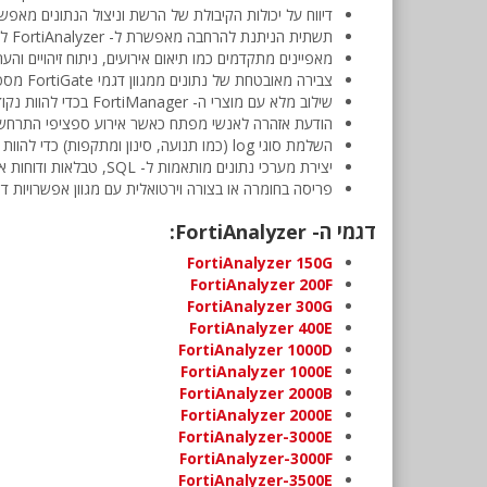
דיווח על יכולות הקיבולת של הרשת וניצול הנתונים מאפש
תשתית הניתנת להרחבה מאפשרת ל- FortiAnalyzer לפעול במצב איסוף או ניתוח כדי למקסם את תהליך ה- log.
מאפיינים מתקדמים כמו תיאום אירועים, ניתוח זיהויים וה
צבירה מאובטחת של נתונים ממגוון דגמי FortiGate מספקת ראות רחבה ברשת ותאימות.
שילוב מלא עם מוצרי ה- FortiManager בכדי להוות נקודה אחת של שליטה, פיקוד, ניתוח ודיווח.
הודעת אזהרה לאנשי מפתח כאשר אירוע ספציפי התרחש ע
השלמת סוגי log (כמו תנועה, סינון ומתקפות) כדי להוות פלטפורמה לזיהויים עם יכולות log מפורטות.
יצירת מערכי נתונים מותאמות ל- SQL, טבלאות ודוחות אשר ניתן לייבוא/לייצא לאדמיניסטרטורים אחרים או FortiAnalyzer נוספים.
פריסה בחומרה או בצורה וירטואלית עם מגוון אפשרויות ד
דגמי ה- FortiAnalyzer:
FortiAnalyzer 150G
FortiAnalyzer 200F
FortiAnalyzer 300G
FortiAnalyzer 400E
FortiAnalyzer 1000D
FortiAnalyzer 1000E
FortiAnalyzer 2000B
FortiAnalyzer 2000E
FortiAnalyzer-3000E
FortiAnalyzer-3000F
FortiAnalyzer-3500E