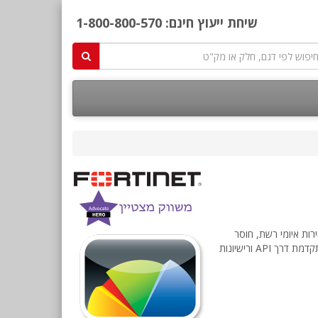
שיחת ייעוץ חינם:
1-800-800-570
מהירות איומי רשת, חוסר
יעילות ושימוש. ה- FortiAnalyzer הינו אחד ממגוון מוצרי הניהול של פורטינט המספק אפשרויות פריסה שונות, גמישות בצמיחה, התאמה אישית מתקדמת דרך API ורישיונות