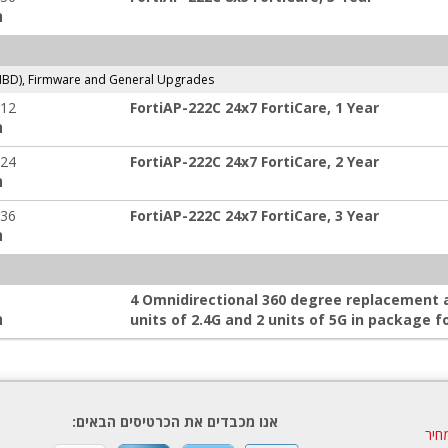
ה
NBD), Firmware and General Upgrades
-12
FortiAP-222C 24x7 FortiCare, 1 Year
ה
-24
FortiAP-222C 24x7 FortiCare, 2 Year
ה
-36
FortiAP-222C 24x7 FortiCare, 3 Year
ה
4 Omnidirectional 360 degree replacement 
units of 2.4G and 2 units of 5G in package f
ה
אנו מכבדים את הכרטיסים הבאים:
חיר