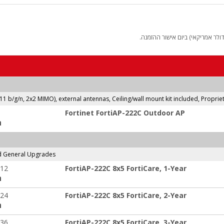
לר אמריקאי) ביום אישור ההזמנה.
.11 b/g/n, 2x2 MIMO), external antennas, Ceiling/wall mount kit included, Propri
Fortinet FortiAP-222C Outdoor AP
ה
d General Upgrades
-12
FortiAP-222C 8x5 FortiCare, 1-Year
ה
-24
FortiAP-222C 8x5 FortiCare, 2-Year
ה
-36
FortiAP-222C 8x5 FortiCare, 3-Year