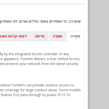
סקירה
חומרה
פריסה
דפוסי קרינת האנט
ally by the integrated WLAN controller of any
te appliance, Fortinet delivers a true Unified Access
nd protects your network from the latest security
Outdoor FortiAPs can provide outdoor access to
point coverage for large outdoor areas. Some models
ls feature PoE pass-through to power IP CCTV