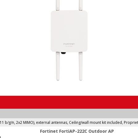
.11 b/g/n, 2x2 MIMO), external antennas, Ceiling/wall mount kit included, Propri
Fortinet FortiAP-222C Outdoor AP
ה