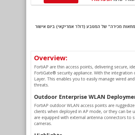
Fo לאזור EMEA. החיוב יבוצע על פי שער "העברות והמחאות מכירה" של המטבע (דולר אמריקאי) ביום אישור
Overview:
FortiAP are thin access points, delivering secure, i
FortiGate® security appliance. With the integration o
Layer. This enables you to easily manage wired and
threats.
Outdoor Enterprise WLAN Deployme
FortiAP outdoor WLAN access points are ruggedized 
clients when deployed in AP mode, or they can be u
are equipped with external antenna connectors to s
cameras.