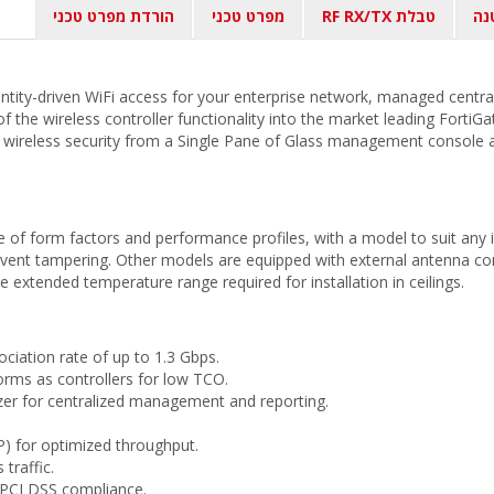
נה
טבלת RF RX/TX
מפרט טכני
הורדת מפרט טכני
dentity-driven WiFi access for your enterprise network, managed centr
f the wireless controller functionality into the market leading FortiGa
 wireless security from a Single Pane of Glass management console a
 of form factors and performance profiles, with a model to suit any
event tampering. Other models are equipped with external antenna con
extended temperature range required for installation in ceilings.
ciation rate of up to 1.3 Gbps.
forms as controllers for low TCO.
zer for centralized management and reporting.
) for optimized throughput.
 traffic.
 PCI DSS compliance.