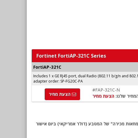
Fortinet FortiAP-321C Series
FortiAP-321C
Includes 1 x GE RJ45 port, dual Radio (802.11 b/g/n and 802.
adapter order: SP-FG20C-PA
#FAP-321C-N
הצעת מחיר
מחיר שלנו:
הצעת מחיר
Fo לאזור EMEA. החיוב יבוצע על פי שער "העברות והמחאות מכירה" של המטבע (דולר אמריקאי) ביום אישור