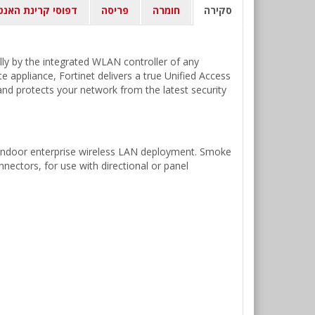
סקירה
חומרה
פריסה
דפוסי קרינת האנט
ally by the integrated WLAN controller of any
te appliance, Fortinet delivers a true Unified Access
nd protects your network from the latest security
 indoor enterprise wireless LAN deployment. Smoke
nectors, for use with directional or panel