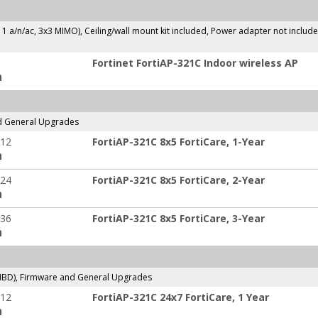
11 a/n/ac, 3x3 MIMO), Ceiling/wall mount kit included, Power adapter not includ
Fortinet FortiAP-321C Indoor wireless AP
ה
d General Upgrades
-12
FortiAP-321C 8x5 FortiCare, 1-Year
ה
-24
FortiAP-321C 8x5 FortiCare, 2-Year
ה
-36
FortiAP-321C 8x5 FortiCare, 3-Year
ה
NBD), Firmware and General Upgrades
-12
FortiAP-321C 24x7 FortiCare, 1 Year
ה