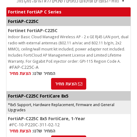
מחירי המוצרים וזמינותם כפופים לשינויים ללא הודעה מוקדמת.
Fortinet FortiAP C Series
FortiAP-C225C
Fortinet FortiAP-C225C
Indoor Basic Cloud Managed Wireless AP - 2 x GE RJ45 LAN port, dual
radio with external antennas (802.11 a/n/ac and 802.11 b/g/n, 2x2
MIMO), ceiling/wall mount kit included, power adapter not included.
Includes FortiCloud AP Management License and Limited Lifetime
Warranty. For Gigabit PoE injector order: GPI-115 Region Code A.
#FAP-C225C-A
המחיר שלנו:
הצעת מחיר
הצעת מחיר
FortiAP-C225C FortiCare 8x5
*8x5 Support, Hardware Replacement, Firmware and General
Upgrades
FortiAP-C225C 8x5 FortiCare, 1-Year
#FC-10-P220C-311-02-12
המחיר שלנו:
הצעת מחיר