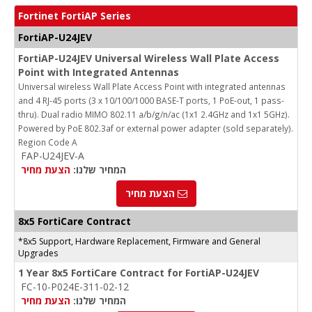
Fortinet FortiAP Series
FortiAP-U24JEV
FortiAP-U24JEV Universal Wireless Wall Plate Access
Point with Integrated Antennas
Universal wireless Wall Plate Access Point with integrated antennas
and 4 RJ-45 ports (3 x 10/100/1000 BASE-T ports, 1 PoE-out, 1 pass-
thru). Dual radio MIMO 802.11 a/b/g/n/ac (1x1 2.4GHz and 1x1 5GHz).
Powered by PoE 802.3af or external power adapter (sold separately).
Region Code A
FAP-U24JEV-A
המחיר שלנו:
הצעת מחיר
הצעת מחיר
8x5 FortiCare Contract
*8x5 Support, Hardware Replacement, Firmware and General
Upgrades
1 Year 8x5 FortiCare Contract for FortiAP-U24JEV
FC-10-P024E-311-02-12
המחיר שלנו:
הצעת מחיר