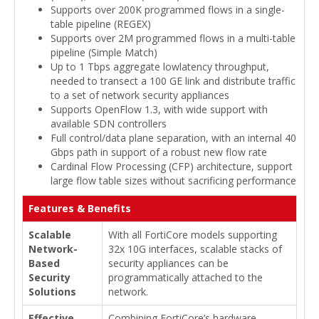
Supports over 200K programmed flows in a single-
table pipeline (REGEX)
Supports over 2M programmed flows in a multi-table
pipeline (Simple Match)
Up to 1 Tbps aggregate lowlatency throughput,
needed to transect a 100 GE link and distribute traffic
to a set of network security appliances
Supports OpenFlow 1.3, with wide support with
available SDN controllers
Full control/data plane separation, with an internal 40
Gbps path in support of a robust new flow rate
Cardinal Flow Processing (CFP) architecture, support
large flow table sizes without sacrificing performance
Features & Benefits
Scalable
With all FortiCore models supporting
Network-
32x 10G interfaces, scalable stacks of
Based
security appliances can be
Security
programmatically attached to the
Solutions
network.
Effective
Combining FortiCore’s hardware-