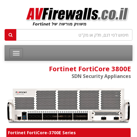
Fortinet FortiCore 3800E
SDN Security Appliances
Fortinet FortiCore-3700E Series