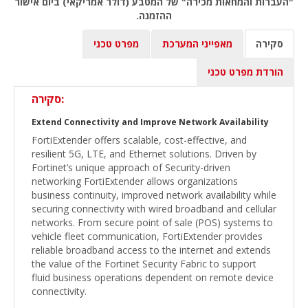
"העברות והמחאות מכירה" של המטבע (דולר אמריקאי) ביום אישור
ההזמנה.
סקירה
מאפייני המערכת
מפרט טכני
הורדת מפרט טכני
סקירה:
Extend Connectivity and Improve Network Availability
FortiExtender offers scalable, cost-effective, and
resilient 5G, LTE, and Ethernet solutions. Driven by
Fortinet’s unique approach of Security-driven
networking FortiExtender allows organizations
business continuity, improved network availability while
securing connectivity with wired broadband and cellular
networks. From secure point of sale (POS) systems to
vehicle fleet communication, FortiExtender provides
reliable broadband access to the internet and extends
the value of the Fortinet Security Fabric to support
fluid business operations dependent on remote device
connectivity.