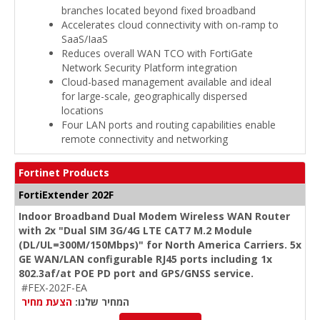
branches located beyond fixed broadband
Accelerates cloud connectivity with on-ramp to
SaaS/IaaS
Reduces overall WAN TCO with FortiGate
Network Security Platform integration
Cloud-based management available and ideal
for large-scale, geographically dispersed
locations
Four LAN ports and routing capabilities enable
remote connectivity and networking
Fortinet Products
FortiExtender 202F
Indoor Broadband Dual Modem Wireless WAN Router
with 2x "Dual SIM 3G/4G LTE CAT7 M.2 Module
(DL/UL=300M/150Mbps)" for North America Carriers. 5x
GE WAN/LAN configurable RJ45 ports including 1x
802.3af/at POE PD port and GPS/GNSS service.
#FEX-202F-EA
המחיר שלנו:
הצעת מחיר