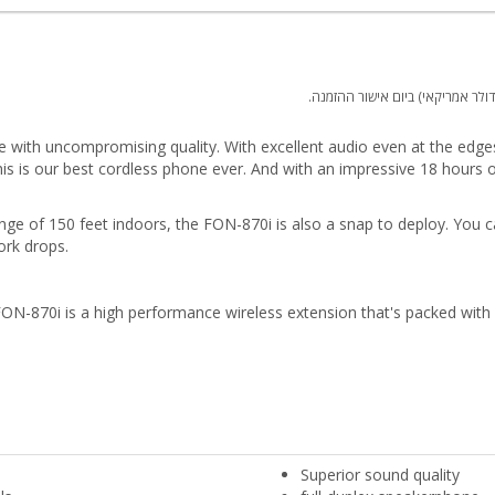
לר אמריקאי) ביום אישור ההזמנה.
with uncompromising quality. With excellent audio even at the edges 
 this is our best cordless phone ever. And with an impressive 18 hours o
nge of 150 feet indoors, the FON-870i is also a snap to deploy. You 
ork drops.
FON-870i is a high performance wireless extension that's packed with
Superior sound quality