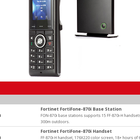
Fortinet FortiFone-870i Base Station
ה
FON-870i base stations supports 15 FF-870i-H handsets
300m outdoors.
Fortinet FortiFone-870i Handset
ה
FF-870i-H handset, 176X220 color screen, 18+ hours of ta