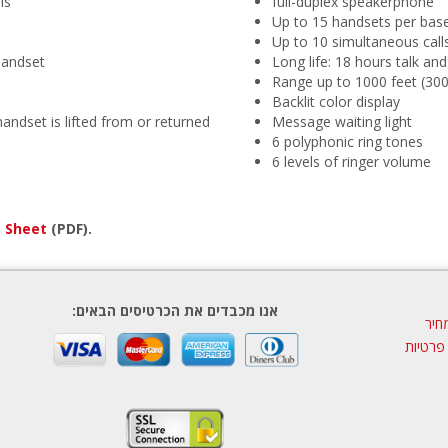
ls
full-duplex speakerphone
Up to 15 handsets per bas
Up to 10 simultaneous call
handset
Long life: 18 hours talk a
Range up to 1000 feet (300
Backlit color display
ndset is lifted from or returned
Message waiting light
6 polyphonic ring tones
6 levels of ringer volume
a Sheet
(PDF).
אנו מכבדים את הכרטיסים הבאים:
חיר
 פרטיות