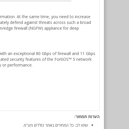
formation. At the same time, you need to increase
tely defend against threats across such a broad
n/edge firewall (NGFW) appliance for deep
ith an exceptional 80 Gbps of firewall and 11 Gbps
dated security features of the FortiOS™ 5 network
ty or performance.
הערות תמחור:
שימו לב: כל המחירים באתר כוללים מע"מ.