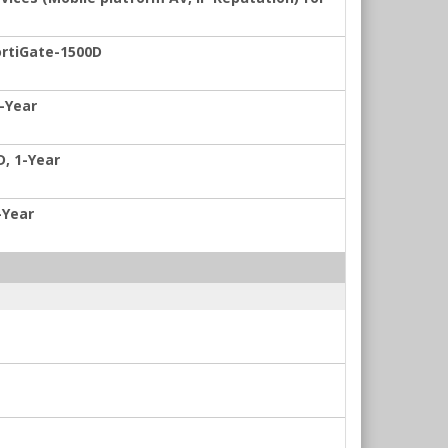
ortiGate-1500D
1-Year
D, 1-Year
-Year