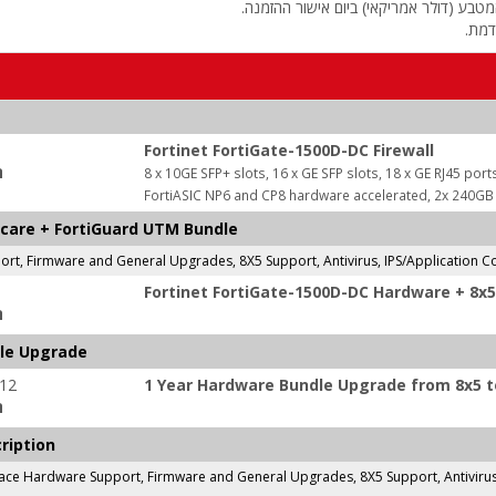
טבע (דולר אמריקאי) ביום אישור ההזמנה.
דמת.
Fortinet FortiGate-1500D-DC Firewall
ה
8 x 10GE SFP+ slots, 16 x GE SFP slots, 18 x GE RJ45 por
FortiASIC NP6 and CP8 hardware accelerated, 2x 240G
ticare + FortiGuard UTM Bundle
t, Firmware and General Upgrades, 8X5 Support, Antivirus, IPS/Application Co
Fortinet FortiGate-1500D-DC Hardware + 8x5
ה
dle Upgrade
-12
1 Year Hardware Bundle Upgrade from 8x5 to
ה
ription
ace Hardware Support, Firmware and General Upgrades, 8X5 Support, Antivirus, 