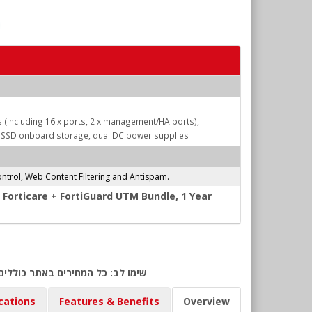
ts (including 16 x ports, 2 x management/HA ports),
B SSD onboard storage, dual DC power supplies
ntrol, Web Content Filtering and Antispam.
 Forticare + FortiGuard UTM Bundle, 1 Year
שימו לב: כל המחירים באתר כוללים
cations
Features & Benefits
Overview