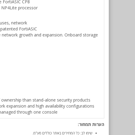
e FortiASIC CP8
C NP4Lite processor
ruses, network
 patented FortiASIC
tate network growth and expansion. Onboard storage
of ownership than stand-alone security products
k expansion and high availability configurations
e managed through one console
הערות תמחור:
שימו לב: כל המחירים באתר כוללים מע"מ.