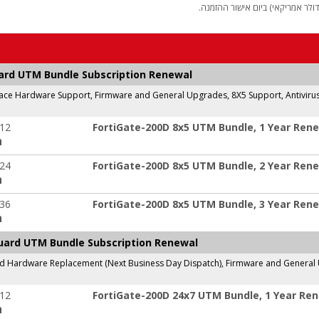
לר אמריקאי) ביום אישור ההזמנה.
Guard UTM Bundle Subscription Renewal
ace Hardware Support, Firmware and General Upgrades, 8X5 Support, Antivirus, 
-12
FortiGate-200D 8x5 UTM Bundle, 1 Year Ren
ה
-24
FortiGate-200D 8x5 UTM Bundle, 2 Year Ren
ה
-36
FortiGate-200D 8x5 UTM Bundle, 3 Year Ren
ה
iGuard UTM Bundle Subscription Renewal
Hardware Replacement (Next Business Day Dispatch), Firmware and General Upg
-12
FortiGate-200D 24x7 UTM Bundle, 1 Year Re
ה