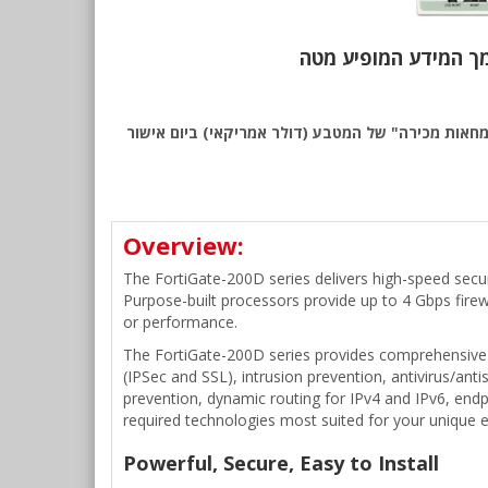
Fo לאזור EMEA. החיוב יבוצע על פי שער "העברות והמחאות מכירה" של המטבע (דולר אמריקאי) ביום אישור
Overview:
The FortiGate-200D series delivers high-speed secu
Purpose-built processors provide up to 4 Gbps firewa
or performance.
The FortiGate-200D series provides comprehensive th
(IPSec and SSL), intrusion prevention, antivirus/ant
prevention, dynamic routing for IPv4 and IPv6, end
required technologies most suited for your unique 
Powerful, Secure, Easy to Install