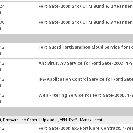
-24
FortiGate-200D 24x7 UTM Bundle, 2 Year Re
ה
-36
FortiGate-200D 24x7 UTM Bundle, 3 Year Re
ה
-12
FortiGuard FortiSandbox Cloud Service for F
ה
-12
Antivirus, AV Service for FortiGate-200D, 1
ה
-12
IPS/Application Control Service for FortiGa
ה
-12
Web Filtering Service for FortiGate-200D, 1
ה
t, Firmware and General Upgrades, VPN, Traffic Management
-12
FortiGate-200D 8x5 FortiCare Contract, 1-Y