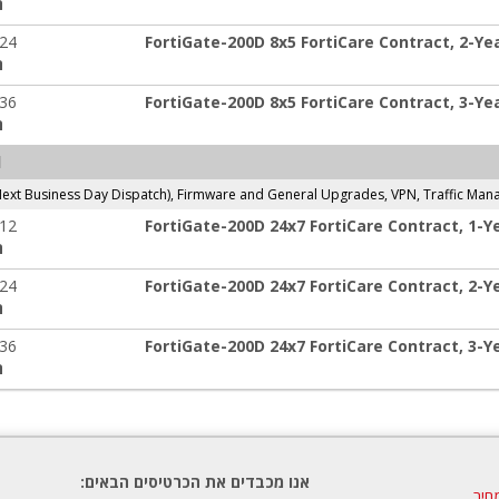
ה
-24
FortiGate-200D 8x5 FortiCare Contract, 2-Y
ה
-36
FortiGate-200D 8x5 FortiCare Contract, 3-Y
ה
l
ext Business Day Dispatch), Firmware and General Upgrades, VPN, Traffic Ma
-12
FortiGate-200D 24x7 FortiCare Contract, 1-
ה
-24
FortiGate-200D 24x7 FortiCare Contract, 2-
ה
-36
FortiGate-200D 24x7 FortiCare Contract, 3-
ה
אנו מכבדים את הכרטיסים הבאים:
חיר