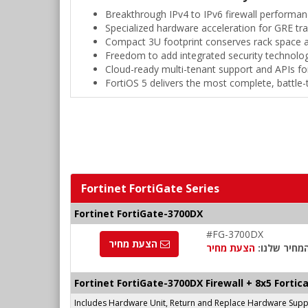
Breakthrough IPv4 to IPv6 firewall performan
Specialized hardware acceleration for GRE tra
Compact 3U footprint conserves rack space 
Freedom to add integrated security technolog
Cloud-ready multi-tenant support and APIs for
FortiOS 5 delivers the most complete, battle-
Fortinet FortiGate Series
Fortinet FortiGate-3700DX
#FG-3700DX
הצעת מחיר
מחיר שלנו:
הצעת מחיר
Fortinet FortiGate-3700DX Firewall + 8x5 Forti
Includes Hardware Unit, Return and Replace Hardware Suppor