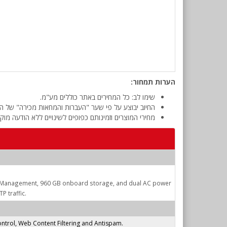
הערות תמחור:
שימו לב: כל המחירים באתר כוללים מע"מ.
החיוב יבוצע על פי שער "העברות והמחאות מכירה" של המ
מחירי המוצרים וזמינותם כפופים לשינויים ללא הודעה מוק
J45 Management, 960 GB onboard storage, and dual AC power
P traffic.
ntrol, Web Content Filtering and Antispam.