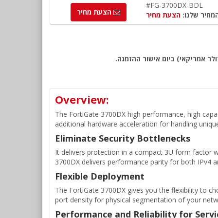
#FG-3700DX-BDL
הצעת מחיר
מחיר שלנו:
הצעת מחיר
לר אמריקאי) ביום אישור ההזמנה.
Overview:
The FortiGate 3700DX high performance, high capacit
additional hardware acceleration for handling unique
Eliminate Security Bottlenecks
It delivers protection in a compact 3U form factor 
3700DX delivers performance parity for both IPv4 an
Flexible Deployment
The FortiGate 3700DX gives you the flexibility to ch
port density for physical segmentation of your netw
Performance and Reliability for Serv