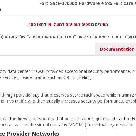
FortiGate-3700DX Hardware + 8x5 Forticare 
ה
מחירים נוספים מופיעים למטה, או לחצו כאן!
 מע"מ. החיוב יבוצע על פי שער "העברות והמחאות מכירה" של המטבע (דו
Documentation
y data center firewall provides exceptional security performance. It 
 service provider traffic such as GRE tunneling.
with high port density that preserves scarce rack space while maximiz
d IPv6 traffic and dramatically increases security performance, enab
oose the firewall personality that best fits your requirements at the 
ork, as well as the virtual domains (VDOMs) for virtual segmentation.
ice Provider Networks