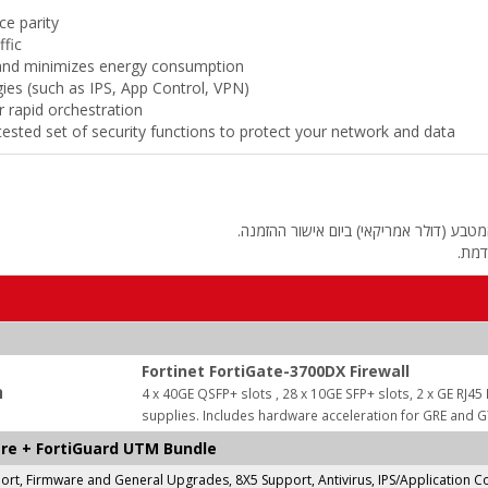
ce parity
ffic
and minimizes energy consumption
ies (such as IPS, App Control, VPN)
 rapid orchestration
tested set of security functions to protect your network and data
טבע (דולר אמריקאי) ביום אישור ההזמנה.
דמת.
Fortinet FortiGate-3700DX Firewall
ה
4 x 40GE QSFP+ slots , 28 x 10GE SFP+ slots, 2 x GE R
supplies. Includes hardware acceleration for GRE and GT
care + FortiGuard UTM Bundle
t, Firmware and General Upgrades, 8X5 Support, Antivirus, IPS/Application Co