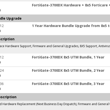
FortiGate-3700DX Hardware + 8x5 Forticare 
ה
ndle Upgrade
-12
1 Year Hardware Bundle Upgrade from 8x5 to
ה
cription
ace Hardware Support, Firmware and General Upgrades, 8X5 Support, Antivirus, 
-12
FortiGate-3700DX 8x5 UTM Bundle, 1 Year
ה
-24
FortiGate-3700DX 8x5 UTM Bundle, 2 Year
ה
-36
FortiGate-3700DX 8x5 UTM Bundle, 3 Year
ה
scription
Hardware Replacement (Next Business Day Dispatch), Firmware and General Upg