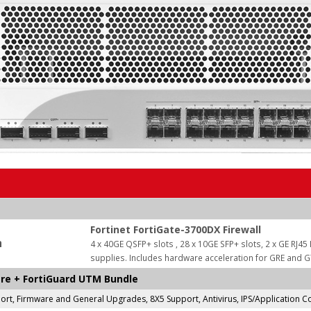
Fortinet FortiGate-3700DX Firewall
ה
4 x 40GE QSFP+ slots , 28 x 10GE SFP+ slots, 2 x GE R
supplies. Includes hardware acceleration for GRE and GT
care + FortiGuard UTM Bundle
t, Firmware and General Upgrades, 8X5 Support, Antivirus, IPS/Application Co