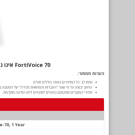
FortiVoice 70 אינו נמכר יותר. רישיונות ושירותים נוספים זמינים לרכישה על סמך המידע המופיע מטה.
הערות תמחור:
שימו לב: כל המחירים באתר כוללים מע"מ.
החיוב יבוצע על פי שער "העברות והמחאות מכירה" של המטבע (דו
מחירי המוצרים וזמינותם כפופים לשינויים ללא הודעה מוקדמת.
e-70, 1 Year